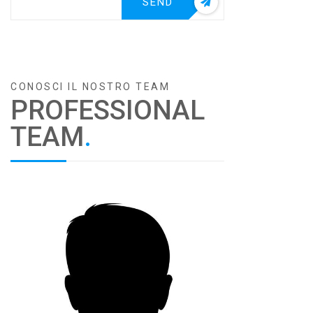
SEND
CONOSCI IL NOSTRO TEAM
PROFESSIONAL
TEAM
.
0141909278
FAX 0141909900
3339037512
enneti@email.it