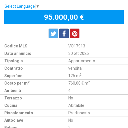
Select Language
▼
95.000,00 €
Codice MLS
VO17913
Data annuncio
30 ott 2025
Tipologia
Appartamento
Contratto
vendita
2
Superfice
125 m
2
2
Costo per m
760,00 € m
Ambienti
4
Terrazzo
No
Cucina
Abitabile
Riscaldamento
Predisposto
Autoclave
No
Balconi
2