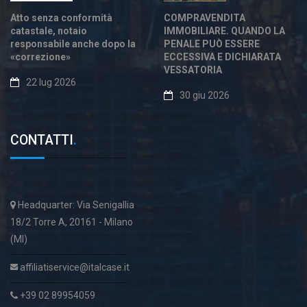
Atto senza conformità
COMPRAVENDITA
catastale, notaio
IMMOBILIARE. QUANDO LA
responsabile anche dopo la
PENALE PUÒ ESSERE
«correzione»
ECCESSIVA E DICHIARATA
VESSATORIA
22 lug 2026
30 giu 2026
CONTATTI
.
Headquarter: Via Senigallia
18/2 Torre A, 20161 - Milano
(MI)
affiliatiservice@italcase.it
+39 02 89954059