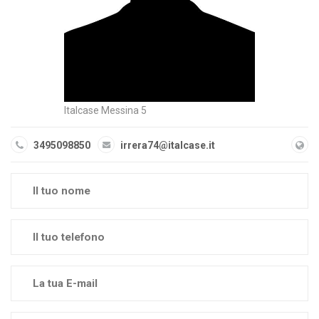
Italcase Messina 5
3495098850
irrera74@italcase.it