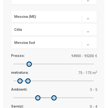
Messina (ME)
Città
Messina Sud
Prezzo:
94900 - 95200
€
2
metratura:
75 - 175
m
Ambienti:
3 - 5
Servizi:
0 - 4