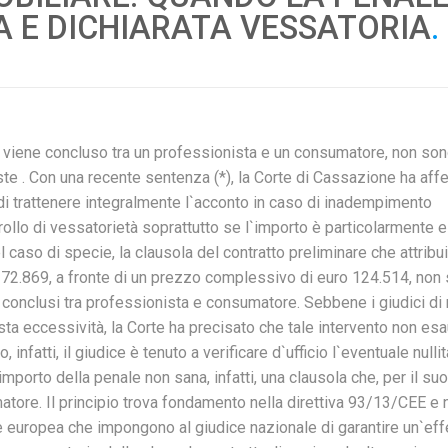
A E DICHIARATA VESSATORIA
.
 viene concluso tra un professionista e un consumatore, non so
ste . Con una recente sentenza (*), la Corte di Cassazione ha aff
di trattenere integralmente l`acconto in caso di inadempimento
ollo di vessatorietà soprattutto se l`importo è particolarmente 
caso di specie, la clausola del contratto preliminare che attribui
uro 72.869, a fronte di un prezzo complessivo di euro 124.514, non
ti conclusi tra professionista e consumatore. Sebbene i giudici di
ta eccessività, la Corte ha precisato che tale intervento non es
, infatti, il giudice è tenuto a verificare d`ufficio l`eventuale nullit
mporto della penale non sana, infatti, una clausola che, per il suo
matore. Il principio trova fondamento nella direttiva 93/13/CEE e 
e europea che impongono al giudice nazionale di garantire un`eff