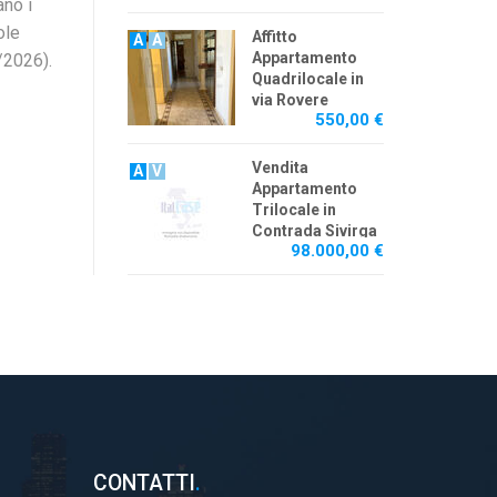
ano i
ole
Affitto
A
A
Appartamento
/2026).
Quadrilocale in
via Rovere
550,00 €
Vendita
A
V
Appartamento
Trilocale in
Contrada Sivirga
98.000,00 €
Cpl Albachiara
CONTATTI
.