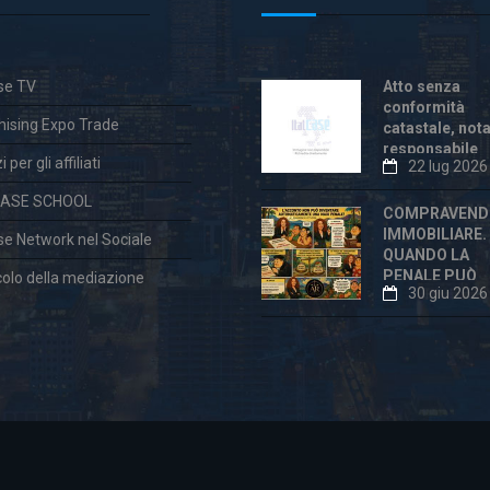
ase TV
Atto senza
conformità
hising Expo Trade
catastale, not
responsabile
 per gli affiliati
22 lug 2026
anche dopo la
«correzione»
CASE SCHOOL
COMPRAVEND
IMMOBILIARE.
ase Network nel Sociale
QUANDO LA
PENALE PUÒ
colo della mediazione
30 giu 2026
ESSERE
ECCESSIVA E
DICHIARATA
VESSATORIA
aw