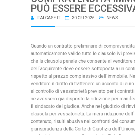
PUÒ ESSERE ECCESSIV
ITALCASE.IT
30 GIU 2026
NEWS
Quando un contratto preliminare di compravendita
automaticamente valide tutte le clausole ivi previ
che la clausola penale che consente al venditore 
dell`acquirente deve essere sottoposta a un contr
rispetto al prezzo complessivo dell`immobile. Nel 
venditore il diritto di trattenere un acconto di e
al controllo di vessatorietà previsto per i contrat
ne avessero già disposto la riduzione per manifes
il sindacato del giudice. Anche nel giudizio di rinvio
clausola per vessatorietà. La mera riduzione dell`i
contenuto, risulti abusiva nei confronti del consu
giurisprudenza della Corte di Giustizia dell`Union