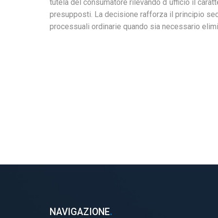
tutela del consumatore rilevando d`ufficio il caratt
presupposti. La decisione rafforza il principio s
processuali ordinarie quando sia necessario elimin
NAVIGAZIONE
.