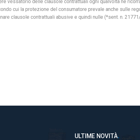
ere vessatorio delle clausole contrattuali ogni qualvolta ne ricorr
econdo cui la protezione del consumatore prevale anche sulle reg
are clausole contrattuali abusive e quindi nulle (*sent. n. 21771
ULTIME NOVITÀ
.