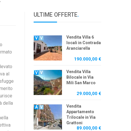
ULTIME OFFERTE
.
Vendita Villa 6
V
V
locali in Contrada
no
Aranciarella
ermato
190.000,00 €
elevato
Vendita Villa
V
V
va al
Bilocale in Via
 sfugge
Mili San Marco
 merito
29.000,00 €
aurisce
à della
Vendita
A
V
Appartamento
nella
Trilocale in Via
Grattoni
ettiva
89.000,00 €