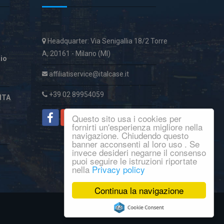
Headquarter: Via Senigallia 18/2 Torre
A, 20161 - Milano (MI)
aio
affiliatiservice@italcase.it
+39 02 89954059
ITA
Questo sito usa i cookies per
fornirti un'esperienza migliore nella
navigazione. Chiudendo questo
banner acconsenti al loro uso . Se
invece desideri negarne il consenso
puoi seguire le istruzioni riportate
nella
Privacy policy
Continua la navigazione
© Copyright 2016
Macroware
.