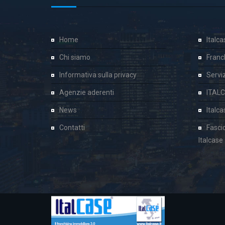
Home
Italc
Chi siamo
Franc
Informativa sulla privacy
Servizi
Agenzie aderenti
ITAL
News
Italc
Contatti
Fasci
Italcase
Cookie Consent plugin for the EU cookie l