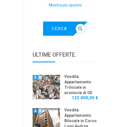
Mostra più opzioni
CERCA
ULTIME OFFERTE
.
Vendita
A
V
Appartamento
Trilocale in
provincia di GE
122.000,00 €
Vendita
A
V
Appartamento
Bilocale in Corso
Luigi Andrea