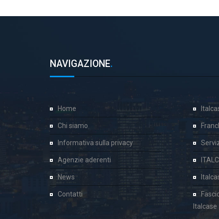
NAVIGAZIONE
.
Home
Italc
Chi siamo
Franc
Informativa sulla privacy
Servizi
Agenzie aderenti
ITAL
News
Italc
Contatti
Fasci
Italcase