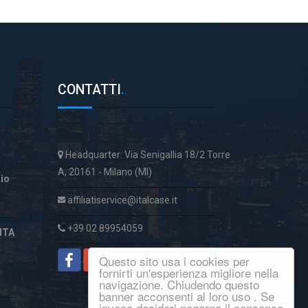
CONTATTI
.
Headquarter: Via Senigallia 18/2 Torre
A, 20161 - Milano (MI)
aio
affiliatiservice@italcase.it
+39 02 89954059
ITA
Questo sito usa i cookies per
fornirti un'esperienza migliore nella
navigazione. Chiudendo questo
banner acconsenti al loro uso . Se
invece desideri negarne il consenso