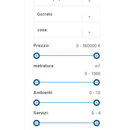
Gorreto
zona
Prezzo:
0 - 500000
€
2
metratura:
m
0 - 1000
Ambienti:
0 - 10
Servizi:
0 - 4