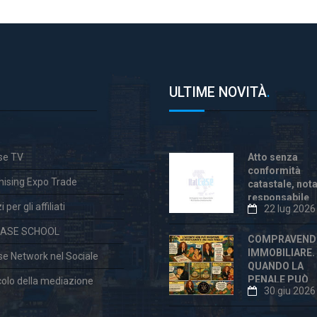
ULTIME NOVITÀ
.
ase TV
Atto senza
conformità
hising Expo Trade
catastale, not
responsabile
 per gli affiliati
22 lug 2026
anche dopo la
«correzione»
CASE SCHOOL
COMPRAVEND
IMMOBILIARE.
ase Network nel Sociale
QUANDO LA
PENALE PUÒ
colo della mediazione
30 giu 2026
ESSERE
ECCESSIVA E