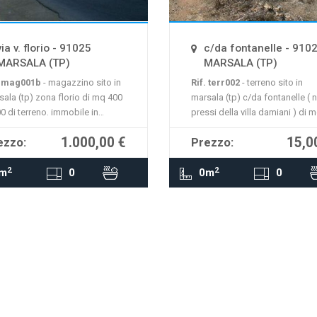
mappa non è disponibile
La mappa non è disponi
via v. florio - 91025
c/da fontanelle - 910
MARSALA (TP)
MARSALA (TP)
. mag001b
- magazzino sito in
Rif. terr002
- terreno sito in
sala (tp) zona florio di mq 400
marsala (tp) c/da fontanelle ( n
0 di terreno. immobile in
pressi della villa damiani ) di 
sime condizioni ;inoltrata
800 agricolo agevolato con
1.000,00 €
15,0
ezzo:
Prezzo:
hiesta per cambio destinazione
progetto approvato.
MOSTRA
MOSTRA
o a turistico ricettivo.
2
2
m
0
0m
0