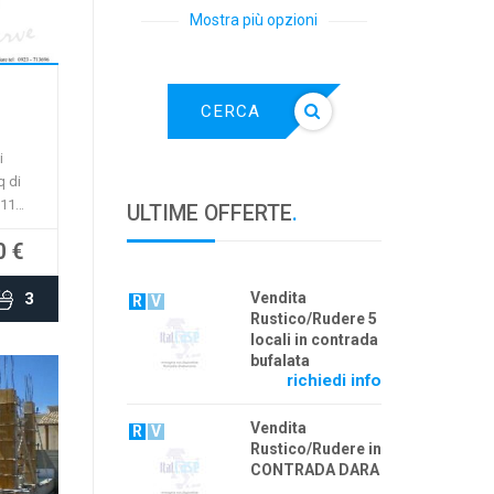
Mostra più opzioni
bile
CERCA
i
q di
 11
ULTIME OFFERTE
.
rde
0 €
3 km
Vendita
3
R
V
Rustico/Rudere 5
locali in contrada
bufalata
richiedi info
Vendita
R
V
Rustico/Rudere in
CONTRADA DARA