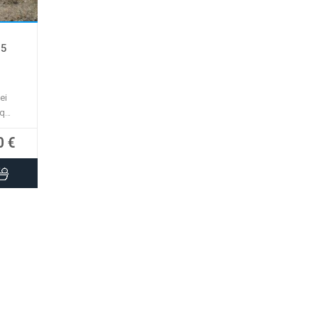
bile
25
ei
mq
0 €