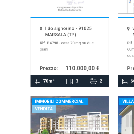
La mappa non è disponibile
La 
lido signorino - 91025
MARSALA (TP)
Rif. B4798
- casa 70 mq su due
Rif
piani
60m
cos
110.000,00 €
Prezzo:
Pr
2
70m
3
2
6
IMMOBILI COMMERCIALI
VILLA
VENDITA