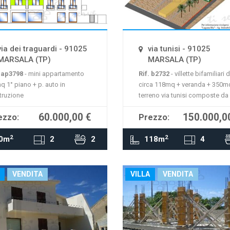
mappa non è disponibile
La mappa non è disponi
via dei traguardi - 91025
via tunisi - 91025
MARSALA (TP)
MARSALA (TP)
. ap3798
- mini appartamento
Rif. b2732
- villette bifamiliari d
q 1° piano + p. auto in
circa 118mq + veranda + 350m
truzione
terreno via tunisi composte da
unità abitative, immerse nel ve
60.000,00 €
150.000,0
ezzo:
Prezzo:
lontano dal rumore ma a solo 
dal centro. rif.b2732
2
2
0m
2
2
118m
4
VENDITA
VILLA
VENDITA