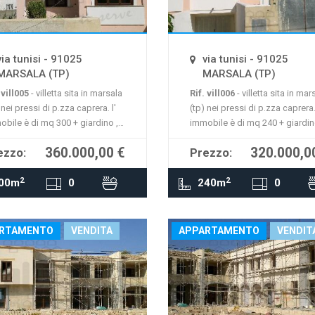
mappa non è disponibile
La mappa non è disponi
via tunisi - 91025
via tunisi - 91025
MARSALA (TP)
MARSALA (TP)
 vill005
- villetta sita in marsala
Rif. vill006
- villetta sita in mar
 nei pressi di p.zza caprera. l'
(tp) nei pressi di p.zza caprera. 
obile è di mq 300 + giardino ,
immobile è di mq 240 + giardin
ue elevazioni , nuova struttura
in due elevazioni , nuova strutt
360.000,00 €
320.000,0
ezzo:
Prezzo:
completare. richiesta
da completare. richiesta
.000,00 €
320.000,00 €
2
2
00m
0
240m
0
RTAMENTO
VENDITA
APPARTAMENTO
VENDIT