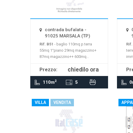
La mappa non è disponibile
La 
contrada bufalata -
91025 MARSALA (TP)
Rif. B51
- baglio 110mq p.terra
Rif
55mq 1°piano 29mq magazzino+
terr
87mq magazzino++ 600mq
imm
terreno b3 + 1.300mq terreno
chiedilo ora
Prezzo:
Pr
agricolo da ristrutturare codice
immobile b51
2
110m
5
0
VILLA
VENDITA
APPA