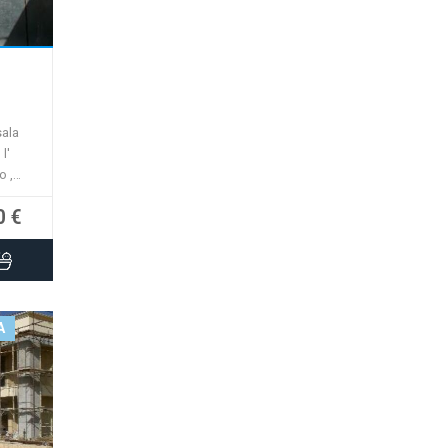
bile
sala
l'
o ,
ura
0 €
A