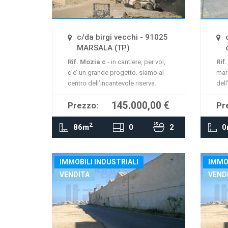
La mappa non è disponibile
La 
c/da birgi vecchi - 91025
MARSALA (TP)
Rif. Mozia c
- in cantiere, per voi,
Rif
c’e’ un grande progetto. siamo al
mar
centro dell’incantevole riserva
dell
naturale dello stagnone, tra le
rist
145.000,00 €
Prezzo:
Pr
saline, i vigneti e le egadi, di fronte
terr
MOSTRA
alla mitica isola – museo che ha
app
2
ispirato il nome di mozia
abit
86m
0
2
0
residence. non solo la dimensione
una 
ab
mod
IMMOBILI INDUSTRIALI
IMMO
VENDITA
VEND