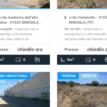
mappa non è disponibile
La mappa non è disponi
c/da madonna dell'alto
c/da fontanelle - 910
oliva - 91025 MARSALA
MARSALA (TP)
(TP)
. mag002
- magazzino sito in
Rif. terr001
- terreno sito in
sala (tp) c/da madonna
marsala (tp) in c/da fontanelle 
'alto oliva: edificio da
nei pressi della villa damiani ) di
rutturare di mq 250 + 350 di
mq 12.000 agricolo agevolato.
chiedilo ora
chiedilo 
ezzo:
Prezzo:
eno (tutto zona b3). e' gia stato
MOSTRA
MOSTRA
rovato il progetto, per uso
2
2
azione, per la realizzazione di
m
0
0m
0
mega villa con la possibilità di
if
BILI INDUSTRIALI
TERRENO
VENDITA
ITA