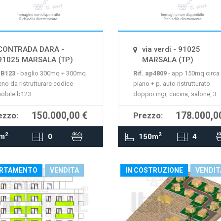
mappa non è disponibile
La mappa non è disponi
CONTRADA DARA -
via verdi - 91025
91025 MARSALA (TP)
MARSALA (TP)
. B123
- baglio 300mq + 300mq
Rif. ap4809
- app 150mq circa 
eno da ristrutturare codice
piano + p. auto ristrutturato
obile b123
doppio ingr, cucina, salone, 3
camere, 2 bagni, rip
150.000,00 €
178.000,0
ezzo:
Prezzo:
2
2
m
0
150m
4
RTAMENTO
VENDITA
IN COSTRUZIONE
VENDIT