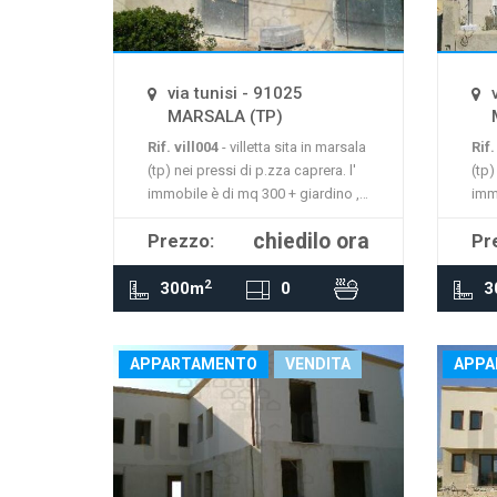
La mappa non è disponibile
La 
via tunisi - 91025
MARSALA (TP)
Rif. vill004
- villetta sita in marsala
Rif.
(tp) nei pressi di p.zza caprera. l'
(tp)
immobile è di mq 300 + giardino ,
imm
in due elevazioni , nuova struttura
in d
chiedilo ora
Prezzo:
Pr
da completare. richiesta
da 
360.000,00 €
360
2
300m
0
3
APPARTAMENTO
VENDITA
APPA