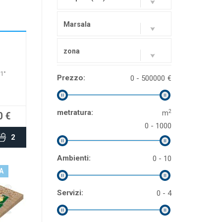
bile
Marsala
zona
1°
Prezzo:
0 - 500000
€
2
metratura:
m
0 €
0 - 1000
2
Ambienti:
0 - 10
A
Servizi:
0 - 4