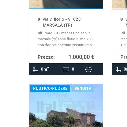
La mappa non è disponibile
La 
via v. florio - 91025
MARSALA (TP)
Rif. mag001
- magazzino sito in
Rif
marsala (tp)zona florio di mq 700
mar
con doppia apertura ;ristrutturato,
+ 50
con destinazione urbanistica
pes
1.000,00 €
Prezzo:
Pr
magazzino.
ric
MOSTRA
d'us
2
0m
0
0
RUSTICO/RUDERE
VENDITA
La mappa non è disponibile