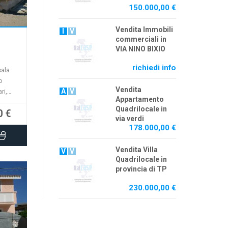
150.000,00 €
bile
Vendita Immobili
I
V
commerciali in
VIA NINO BIXIO
richiedi info
sala
o
Vendita
A
V
ri,
Appartamento
e.
Quadrilocale in
0 €
do
via verdi
con
178.000,00 €
Vendita Villa
V
V
Quadrilocale in
provincia di TP
230.000,00 €