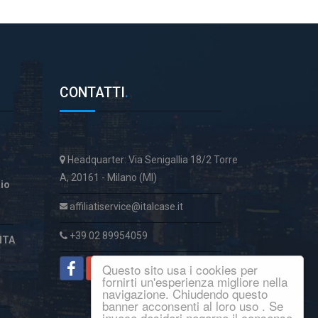
CONTATTI
.
Headquarter: Via Senigallia 18/2 Torre
A, 20161 - Milano (MI)
aio
affiliatiservice@italcase.it
+39 02 89954059
ITA
Questo sito usa i cookies per
fornirti un'esperienza migliore nella
navigazione. Chiudendo questo
banner acconsenti al loro uso . Se
invece desideri negarne il consenso