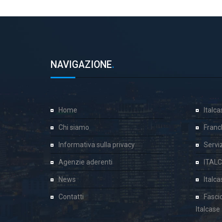
NAVIGAZIONE
.
Home
Italc
Chi siamo
Franc
Informativa sulla privacy
Servizi
Agenzie aderenti
ITAL
News
Italc
Contatti
Fasci
Italcase