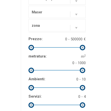
Maser
zona
Prezzo:
0 - 500000
€
2
metratura:
m
0 - 1000
Ambienti:
0 - 10
Servizi:
0 - 4