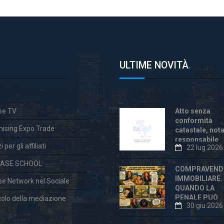
ULTIME NOVITÀ
.
ase TV
Atto senza
conformità
hising Expo Trade
catastale, not
responsabile
 per gli affiliati
22 lug 2026
anche dopo la
«correzione»
CASE SCHOOL
COMPRAVEND
IMMOBILIARE.
ase Network nel Sociale
QUANDO LA
PENALE PUÒ
colo della mediazione
30 giu 2026
ESSERE
ECCESSIVA E