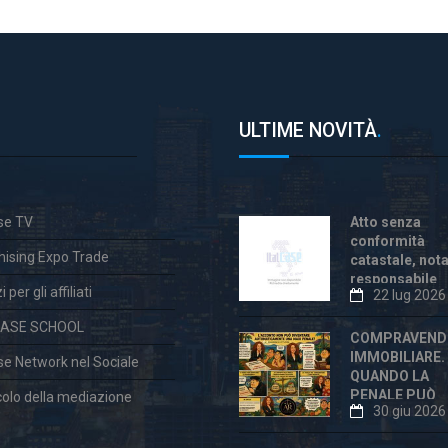
ULTIME NOVITÀ
.
ase TV
Atto senza
conformità
hising Expo Trade
catastale, not
responsabile
 per gli affiliati
22 lug 2026
anche dopo la
«correzione»
CASE SCHOOL
COMPRAVEND
IMMOBILIARE.
ase Network nel Sociale
QUANDO LA
PENALE PUÒ
colo della mediazione
30 giu 2026
ESSERE
ECCESSIVA E