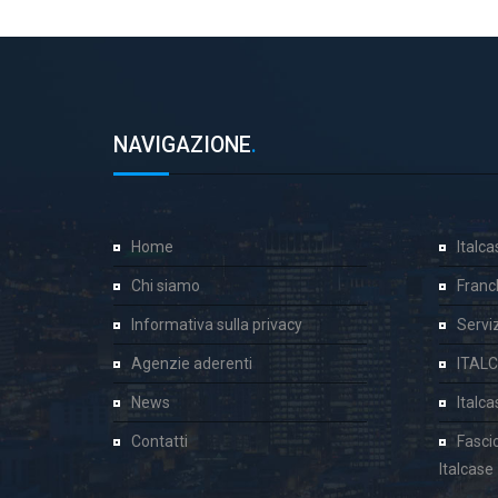
NAVIGAZIONE
.
Home
Italc
Chi siamo
Franc
Informativa sulla privacy
Servizi
Agenzie aderenti
ITAL
News
Italc
Contatti
Fasci
Italcase