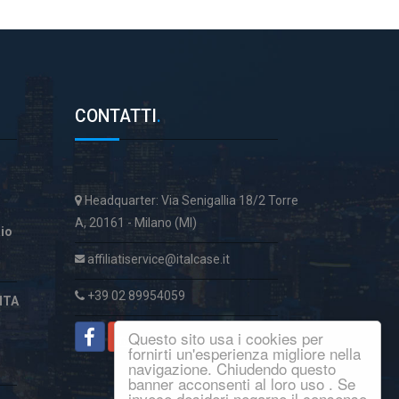
CONTATTI
.
Headquarter: Via Senigallia 18/2 Torre
A, 20161 - Milano (MI)
aio
affiliatiservice@italcase.it
+39 02 89954059
ITA
Questo sito usa i cookies per
fornirti un'esperienza migliore nella
navigazione. Chiudendo questo
banner acconsenti al loro uso . Se
invece desideri negarne il consenso