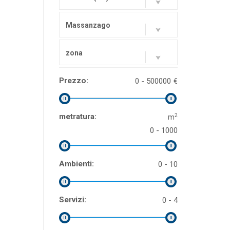
Massanzago
zona
Prezzo:
0 - 500000
€
2
metratura:
m
0 - 1000
Ambienti:
0 - 10
Servizi:
0 - 4