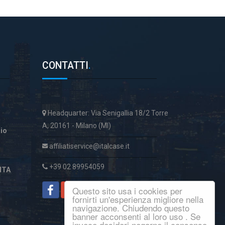
CONTATTI
.
Headquarter: Via Senigallia 18/2 Torre
A, 20161 - Milano (MI)
aio
affiliatiservice@italcase.it
+39 02 89954059
ITA
Questo sito usa i cookies per
fornirti un'esperienza migliore nella
navigazione. Chiudendo questo
banner acconsenti al loro uso . Se
invece desideri negarne il consenso