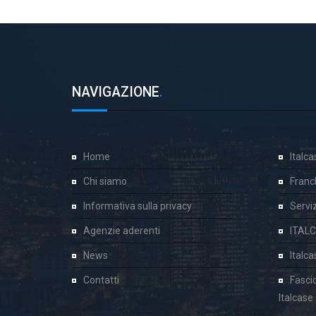
NAVIGAZIONE
.
Home
Italc
Chi siamo
Franc
Informativa sulla privacy
Servizi
Agenzie aderenti
ITAL
News
Italc
Contatti
Fasci
Italcase