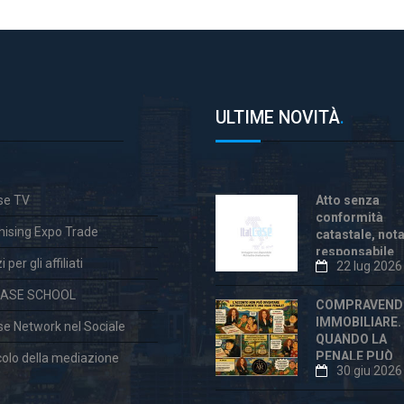
ULTIME NOVITÀ
.
ase TV
Atto senza
conformità
hising Expo Trade
catastale, not
responsabile
 per gli affiliati
22 lug 2026
anche dopo la
«correzione»
CASE SCHOOL
COMPRAVEND
IMMOBILIARE.
ase Network nel Sociale
QUANDO LA
PENALE PUÒ
colo della mediazione
30 giu 2026
ESSERE
ECCESSIVA E