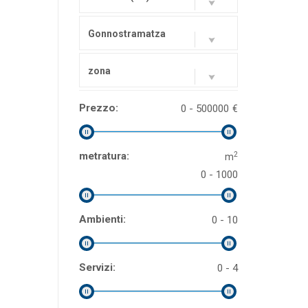
Gonnostramatza
zona
Prezzo:
0 - 500000
€
2
metratura:
m
0 - 1000
Ambienti:
0 - 10
Servizi:
0 - 4