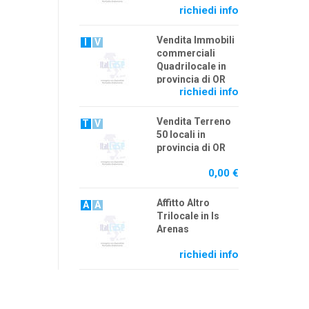
richiedi info
Vendita Immobili
I
V
commerciali
Quadrilocale in
provincia di OR
richiedi info
Vendita Terreno
T
V
50 locali in
provincia di OR
0,00 €
Affitto Altro
A
A
Trilocale in Is
Arenas
richiedi info