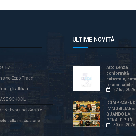
ULTIME NOVITÀ
.
ase TV
Atto senza
conformità
hising Expo Trade
catastale, not
responsabile
 per gli affiliati
22 lug 2026
anche dopo la
«correzione»
CASE SCHOOL
COMPRAVEND
IMMOBILIARE.
ase Network nel Sociale
QUANDO LA
PENALE PUÒ
colo della mediazione
30 giu 2026
ESSERE
ECCESSIVA E