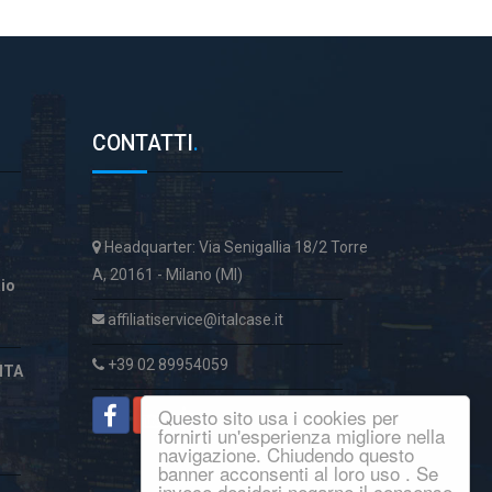
CONTATTI
.
Headquarter: Via Senigallia 18/2 Torre
A, 20161 - Milano (MI)
aio
affiliatiservice@italcase.it
+39 02 89954059
ITA
Questo sito usa i cookies per
fornirti un'esperienza migliore nella
navigazione. Chiudendo questo
banner acconsenti al loro uso . Se
invece desideri negarne il consenso