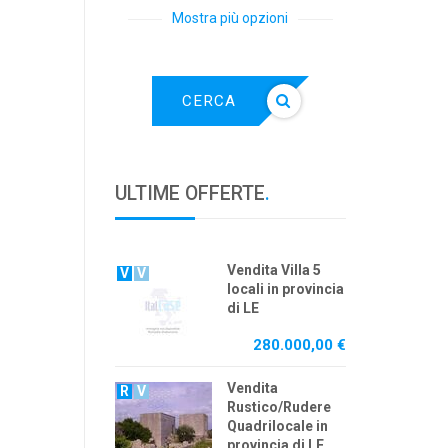
Mostra più opzioni
CERCA
ULTIME OFFERTE
.
Vendita Villa 5
V
V
locali in provincia
di LE
280.000,00 €
Vendita
R
V
Rustico/Rudere
Quadrilocale in
provincia di LE