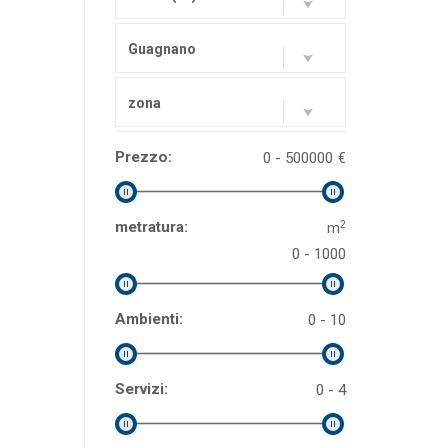
Guagnano
zona
Prezzo:
0 - 500000
€
2
metratura:
m
0 - 1000
Ambienti:
0 - 10
Servizi:
0 - 4