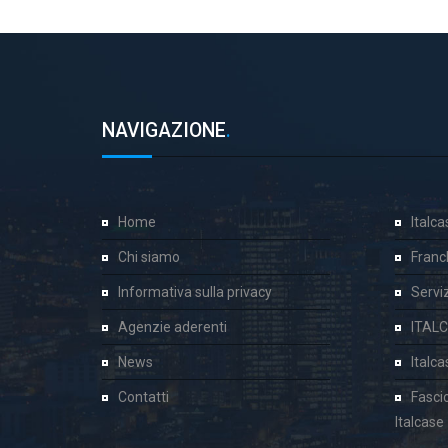
NAVIGAZIONE
.
Home
Italc
Chi siamo
Franc
Informativa sulla privacy
Servizi
Agenzie aderenti
ITAL
News
Italc
Contatti
Fasci
Italcase