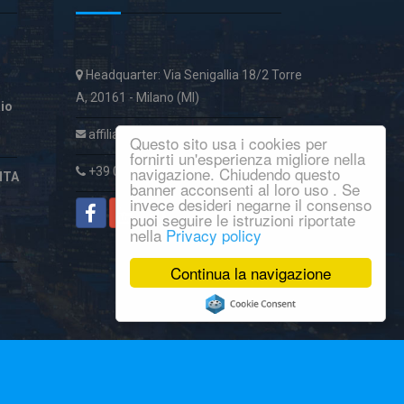
Headquarter: Via Senigallia 18/2 Torre
A, 20161 - Milano (MI)
aio
affiliatiservice@italcase.it
Questo sito usa i cookies per
fornirti un'esperienza migliore nella
navigazione. Chiudendo questo
+39 02 89954059
ITA
banner acconsenti al loro uso . Se
invece desideri negarne il consenso
puoi seguire le istruzioni riportate
nella
Privacy policy
Continua la navigazione
© Copyright 2016
Macroware
.