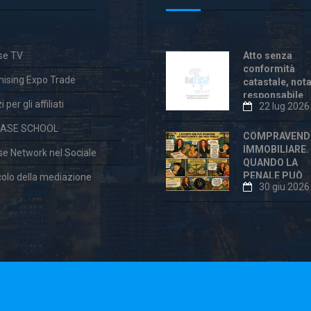
ase TV
Atto senza
conformità
hising Expo Trade
catastale, not
responsabile
 per gli affiliati
22 lug 2026
anche dopo la
«correzione»
CASE SCHOOL
COMPRAVEND
IMMOBILIARE.
ase Network nel Sociale
QUANDO LA
PENALE PUÒ
colo della mediazione
30 giu 2026
ESSERE
ECCESSIVA E
DICHIARATA
VESSATORIA
aw