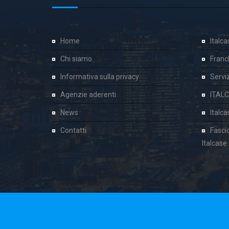
Home
Italc
Chi siamo
Franc
Informativa sulla privacy
Servizi
Agenzie aderenti
ITAL
News
Italc
Contatti
Fasci
Italcase
Cookie Consent plugin for the EU cookie l