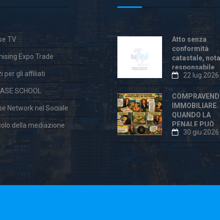
ase TV
Atto senza
conformità
hising Expo Trade
catastale, not
responsabile
 per gli affiliati
22 lug 2026
anche dopo la
«correzione»
CASE SCHOOL
COMPRAVEND
IMMOBILIARE.
ase Network nel Sociale
QUANDO LA
PENALE PUÒ
colo della mediazione
30 giu 2026
ESSERE
ECCESSIVA E
DICHIARATA
VESSATORIA
aw