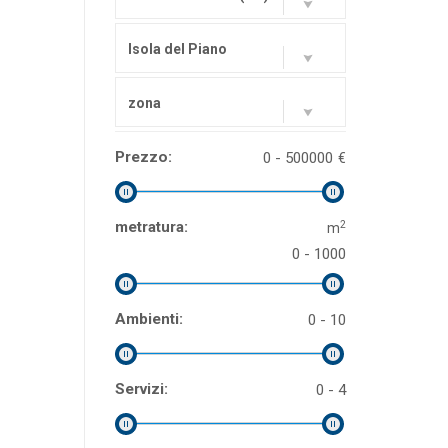
Isola del Piano
zona
Prezzo:
0 - 500000
€
2
metratura:
m
0 - 1000
Ambienti:
0 - 10
Servizi:
0 - 4