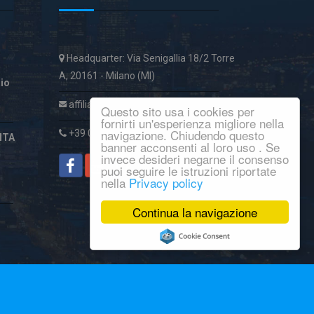
Headquarter: Via Senigallia 18/2 Torre
A, 20161 - Milano (MI)
aio
affiliatiservice@italcase.it
Questo sito usa i cookies per
fornirti un'esperienza migliore nella
navigazione. Chiudendo questo
+39 02 89954059
ITA
banner acconsenti al loro uso . Se
invece desideri negarne il consenso
puoi seguire le istruzioni riportate
nella
Privacy policy
Continua la navigazione
© Copyright 2016
Macroware
.