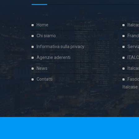
Home
Italc
Chi siamo
Franc
Informativa sulla privacy
Servizi
Agenzie aderenti
ITAL
News
Italc
Contatti
Fasci
Italcase
Cookie Consent plugin for the EU cookie l