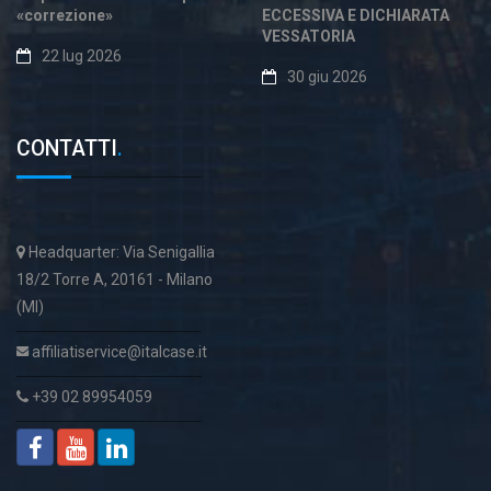
«correzione»
ECCESSIVA E DICHIARATA
VESSATORIA
22 lug 2026
30 giu 2026
CONTATTI
.
Headquarter: Via Senigallia
18/2 Torre A, 20161 - Milano
(MI)
affiliatiservice@italcase.it
+39 02 89954059