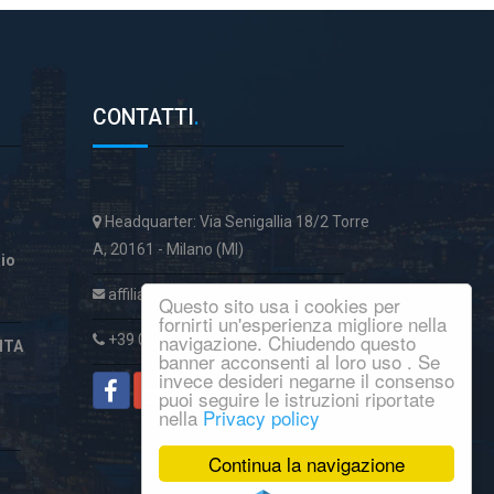
CONTATTI
.
Headquarter: Via Senigallia 18/2 Torre
A, 20161 - Milano (MI)
aio
affiliatiservice@italcase.it
Questo sito usa i cookies per
fornirti un'esperienza migliore nella
navigazione. Chiudendo questo
+39 02 89954059
ITA
banner acconsenti al loro uso . Se
invece desideri negarne il consenso
puoi seguire le istruzioni riportate
nella
Privacy policy
Continua la navigazione