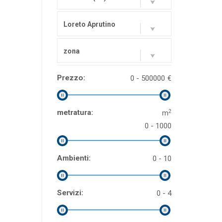
Loreto Aprutino
zona
Prezzo:
0 - 500000
€
2
metratura:
m
0 - 1000
Ambienti:
0 - 10
Servizi:
0 - 4