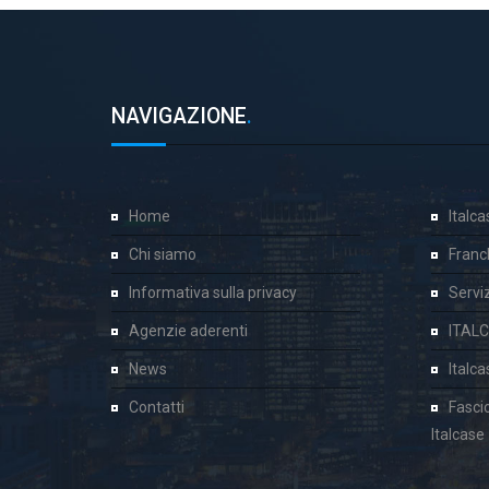
NAVIGAZIONE
.
Home
Italc
Chi siamo
Franc
Informativa sulla privacy
Servizi
Agenzie aderenti
ITAL
News
Italc
Contatti
Fasci
Italcase