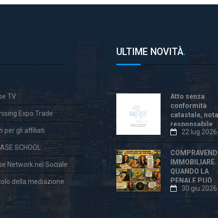
ULTIME NOVITÀ
.
ase TV
Atto senza
conformità
hising Expo Trade
catastale, not
responsabile
 per gli affiliati
22 lug 2026
anche dopo la
«correzione»
CASE SCHOOL
COMPRAVEND
IMMOBILIARE.
ase Network nel Sociale
QUANDO LA
PENALE PUÒ
colo della mediazione
30 giu 2026
ESSERE
ECCESSIVA E
DICHIARATA
VESSATORIA