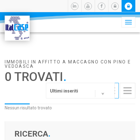
Camb
navig
IMMOBILI IN AFFITTO A MACCAGNO CON PINO E
VEDDASCA
0 TROVATI
.
Ultimi inseriti
Nessun risultato trovato
RICERCA
.