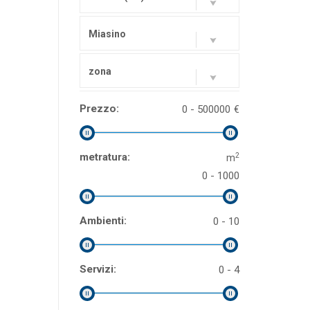
Miasino
zona
Prezzo:
0 - 500000
€
2
metratura:
m
0 - 1000
Ambienti:
0 - 10
Servizi:
0 - 4