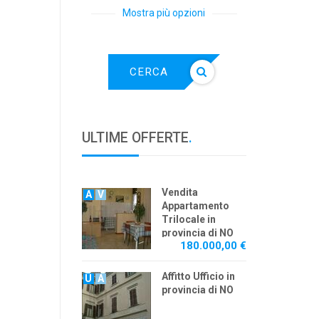
Mostra più opzioni
CERCA
ULTIME OFFERTE
.
Vendita
A
V
Appartamento
Trilocale in
provincia di NO
180.000,00 €
Affitto Ufficio in
U
A
provincia di NO