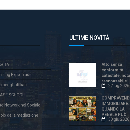
ULTIME NOVITÀ
.
ase TV
Atto senza
conformità
hising Expo Trade
catastale, not
responsabile
 per gli affiliati
22 lug 2026
anche dopo la
«correzione»
CASE SCHOOL
COMPRAVEND
IMMOBILIARE.
ase Network nel Sociale
QUANDO LA
PENALE PUÒ
colo della mediazione
30 giu 2026
ESSERE
ECCESSIVA E