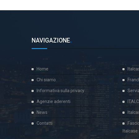
NAVIGAZIONE
.
Home
Italc
Chi siamo
Franc
Informativa sulla privacy
Servizi
Agenzie aderenti
ITAL
News
Italc
Contatti
Fasci
Italcase