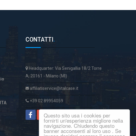
CONTATTI
.
Headquarter: Via Senigallia 18/2 Torre
A, 20161 - Milano (MI)
aio
affiliatiservice@italcase.it
+39 02 89954059
ITA
Questo sito usa i cookies per
fornirti un'esperienza migliore nella
navigazione. Chiudendo questo
banner acconsenti al loro uso . Se
invece desideri negarne il consenso