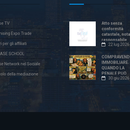
ase TV
Atto senza
conformità
hising Expo Trade
catastale, not
responsabile
 per gli affiliati
22 lug 2026
anche dopo la
«correzione»
CASE SCHOOL
COMPRAVEND
IMMOBILIARE.
ase Network nel Sociale
QUANDO LA
PENALE PUÒ
colo della mediazione
30 giu 2026
ESSERE
ECCESSIVA E
DICHIARATA
VESSATORIA
aw