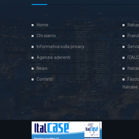
Home
Italc
Chi siamo
Franc
Informativa sulla privacy
Servizi
Agenzie aderenti
ITAL
News
Italc
Contatti
Fasci
Italcase
Cookie Consent plugin for the EU cookie l