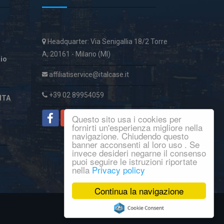
Headquarter: Via Senigallia 18/2 Torre
A, 20161 - Milano (MI)
aio
affiliatiservice@italcase.it
+39 02 89954059
ITA
Questo sito usa i cookies per
fornirti un'esperienza migliore nella
navigazione. Chiudendo questo
banner acconsenti al loro uso . Se
invece desideri negarne il consenso
puoi seguire le istruzioni riportate
nella
Privacy policy
Continua la navigazione
© Copyright 2016
Macroware
.