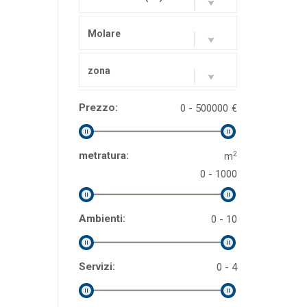
Molare
zona
Prezzo:
0 - 500000
€
2
metratura:
m
0 - 1000
Ambienti:
0 - 10
Servizi:
0 - 4