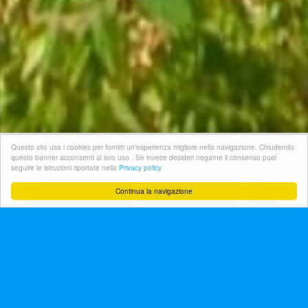
Questo sito usa i cookies per fornirti un'esperienza migliore nella navigazione. Chiudendo
questo banner acconsenti al loro uso . Se invece desideri negarne il consenso puoi
seguire le istruzioni riportate nella
Privacy policy


Continua la navigazione
RUSTICO/RUDERE IN VENDITA - RIF. 3TSA18257
MILI SAN PIETRO -