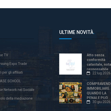
ULTIME NOVITÀ
.
ase TV
Atto senza
conformità
hising Expo Trade
catastale, not
responsabile
 per gli affiliati
22 lug 2026
anche dopo la
«correzione»
CASE SCHOOL
COMPRAVEND
IMMOBILIARE.
ase Network nel Sociale
QUANDO LA
PENALE PUÒ
colo della mediazione
30 giu 2026
ESSERE
ECCESSIVA E