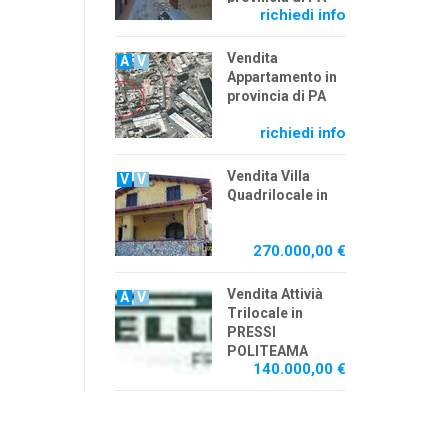
richiedi info
Vendita
A
V
Appartamento in
provincia di PA
richiedi info
Vendita Villa
V
V
Quadrilocale in
270.000,00 €
Vendita Attivià
A
V
Trilocale in
PRESSI
POLITEAMA
140.000,00 €