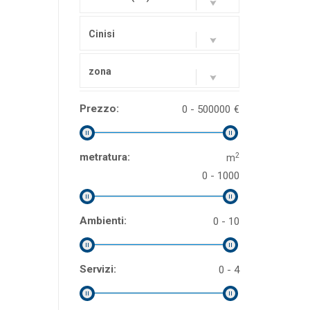
Cinisi
zona
Prezzo:
0 - 500000
€
2
metratura:
m
0 - 1000
Ambienti:
0 - 10
Servizi:
0 - 4