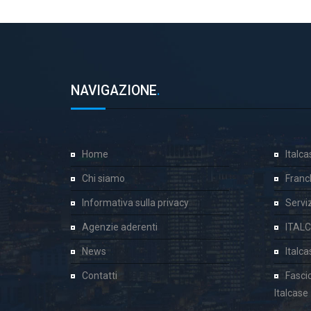
NAVIGAZIONE
.
Home
Italc
Chi siamo
Franc
Informativa sulla privacy
Servizi
Agenzie aderenti
ITAL
News
Italc
Contatti
Fasci
Italcase