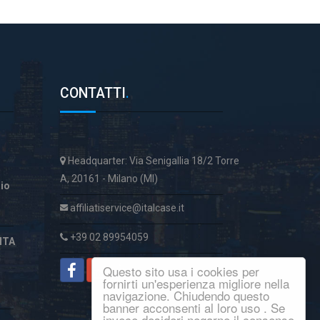
CONTATTI
.
Headquarter: Via Senigallia 18/2 Torre
A, 20161 - Milano (MI)
aio
affiliatiservice@italcase.it
+39 02 89954059
ITA
Questo sito usa i cookies per
fornirti un'esperienza migliore nella
navigazione. Chiudendo questo
banner acconsenti al loro uso . Se
invece desideri negarne il consenso