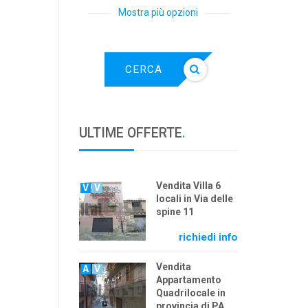
Mostra più opzioni
CERCA
ULTIME OFFERTE
.
Vendita Villa 6
V
V
locali in Via delle
spine 11
richiedi info
Vendita
A
V
Appartamento
Quadrilocale in
provincia di PA