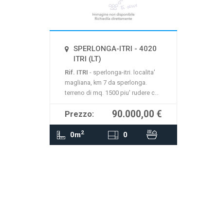
La mappa non è disponibile
SPERLONGA-ITRI - 4020
ITRI (LT)
Rif. ITRI
- sperlonga-itri. localita'
magliana, km 7 da sperlonga.
terreno di mq. 1500 piu' rudere con
progetto approvato di circa mq.
90.000,00 €
Prezzo:
70.servito di acqua ed enel
2
0m
0