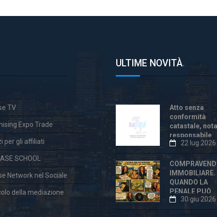
ULTIME NOVITÀ
.
ase TV
Atto senza
conformità
hising Expo Trade
catastale, not
responsabile
 per gli affiliati
22 lug 2026
anche dopo la
«correzione»
CASE SCHOOL
COMPRAVEND
IMMOBILIARE.
ase Network nel Sociale
QUANDO LA
PENALE PUÒ
colo della mediazione
30 giu 2026
ESSERE
ECCESSIVA E