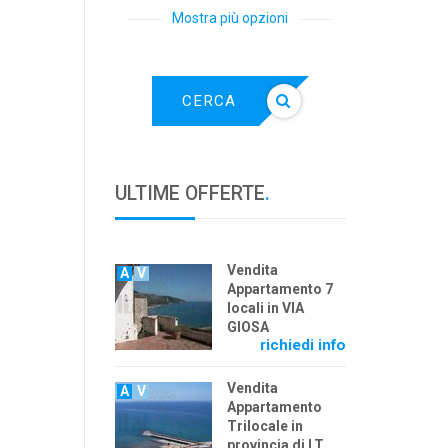
Mostra più opzioni
CERCA
ULTIME OFFERTE
.
Vendita
A
V
Appartamento 7
locali in VIA
GIOSA
richiedi info
Vendita
A
V
Appartamento
Trilocale in
provincia di LT