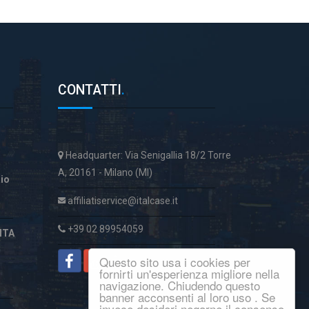
CONTATTI
.
Headquarter: Via Senigallia 18/2 Torre
A, 20161 - Milano (MI)
aio
affiliatiservice@italcase.it
+39 02 89954059
ITA
Questo sito usa i cookies per
fornirti un'esperienza migliore nella
navigazione. Chiudendo questo
banner acconsenti al loro uso . Se
invece desideri negarne il consenso