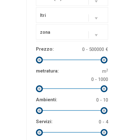
Itri
zona
Prezzo:
0 - 500000
€
2
metratura:
m
0 - 1000
Ambienti:
0 - 10
Servizi:
0 - 4