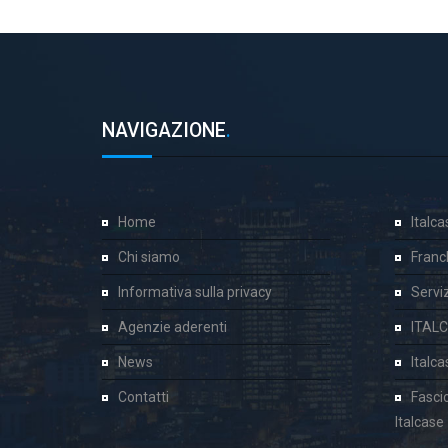
NAVIGAZIONE
.
Home
Italc
Chi siamo
Franc
Informativa sulla privacy
Servizi
Agenzie aderenti
ITAL
News
Italc
Contatti
Fasci
Italcase