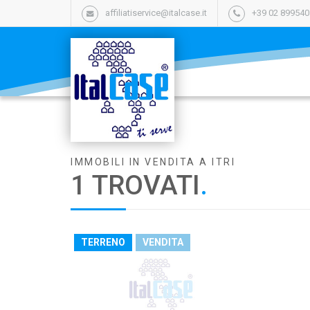
affiliatiservice@italcase.it
+39 02 89954
IMMOBILI IN VENDITA A ITRI
1 TROVATI
.
TERRENO
VENDITA