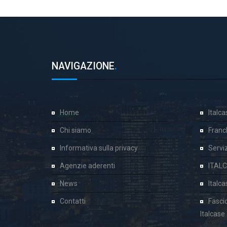
NAVIGAZIONE
.
Home
Italc
Chi siamo
Franc
Informativa sulla privacy
Servizi
Agenzie aderenti
ITAL
News
Italc
Contatti
Fasci
Italcase