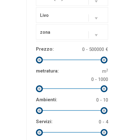
Livo
zona
Prezzo:
0 - 500000
€
2
metratura:
m
0 - 1000
Ambienti:
0 - 10
Servizi:
0 - 4