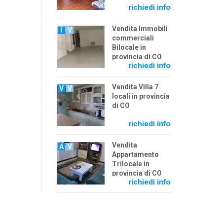
richiedi info
Vendita Immobili
I
V
commerciali
Bilocale in
provincia di CO
richiedi info
Vendita Villa 7
V
V
locali in provincia
di CO
richiedi info
Vendita
A
V
Appartamento
Trilocale in
provincia di CO
richiedi info