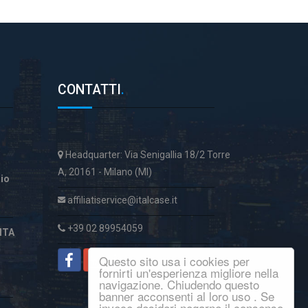
CONTATTI
.
Headquarter: Via Senigallia 18/2 Torre
A, 20161 - Milano (MI)
aio
affiliatiservice@italcase.it
+39 02 89954059
ITA
Questo sito usa i cookies per
fornirti un'esperienza migliore nella
navigazione. Chiudendo questo
banner acconsenti al loro uso . Se
invece desideri negarne il consenso