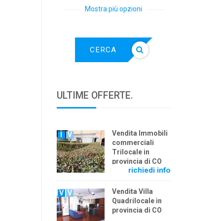
Mostra più opzioni
CERCA
ULTIME OFFERTE
.
Vendita Immobili
I
V
commerciali
Trilocale in
provincia di CO
richiedi info
Vendita Villa
V
V
Quadrilocale in
provincia di CO