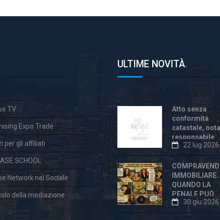
ULTIME NOVITÀ
.
ase TV
Atto senza
conformità
hising Expo Trade
catastale, not
responsabile
 per gli affiliati
22 lug 2026
anche dopo la
«correzione»
CASE SCHOOL
COMPRAVEND
IMMOBILIARE.
ase Network nel Sociale
QUANDO LA
PENALE PUÒ
colo della mediazione
30 giu 2026
ESSERE
ECCESSIVA E