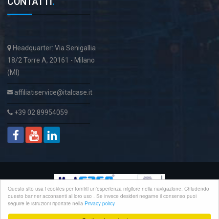
CONTATTI
.
Headquarter: Via Senigallia
18/2 Torre A, 20161 - Milano
(MI)
affiliatiservice@italcase.it
+39 02 89954059
Questo sito usa i cookies per fornirti un'esperienza migliore nella navigazione. Chiudendo
questo banner acconsenti al loro uso . Se invece desideri negarne il consenso puoi
seguire le istruzioni riportate nella
Privacy policy
© Copyright 2016
Macroware
.