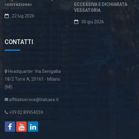
«correzione»
ECCESSIVA E DICHIARATA
VESSATORIA
22 lug 2026
30 giu 2026
CONTATTI
.
Headquarter: Via Senigallia
18/2 Torre A, 20161 - Milano
(MI)
affiliatiservice@italcase.it
+39 02 89954059