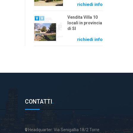
richiedi info
Vendita Villa 10
V
V
locali in provincia
di SI
richiedi info
CONTATTI
.
Headquarter: Via Senigallia 18/2 Torre