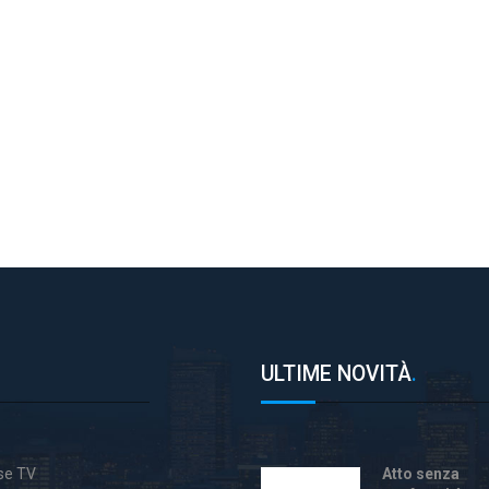
ULTIME NOVITÀ
.
ase TV
Atto senza