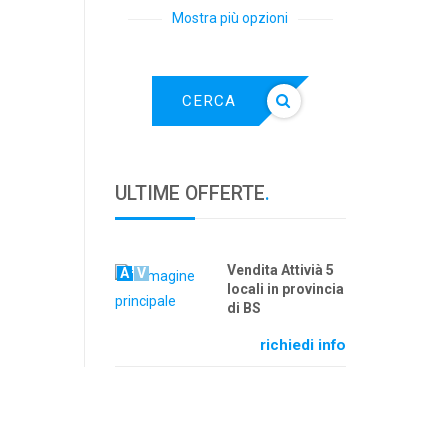
Mostra più opzioni
CERCA
ULTIME OFFERTE
.
Vendita Attivià 5
A
V
locali in provincia
di BS
richiedi info