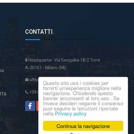
CONTATTI
.
Headquarter: Via Senigallia 18/2 Torre
A, 20161 - Milano (MI)
aio
affiliatiservice@italcase.it
Questo sito usa i cookies per
fornirti un'esperienza migliore nella
navigazione. Chiudendo questo
+39 02 89954059
ITA
banner acconsenti al loro uso . Se
invece desideri negarne il consenso
puoi seguire le istruzioni riportate
nella
Privacy policy
Continua la navigazione