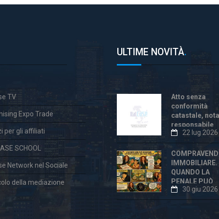
ULTIME NOVITÀ
.
ase TV
Atto senza
conformità
hising Expo Trade
catastale, not
responsabile
 per gli affiliati
22 lug 2026
anche dopo la
«correzione»
CASE SCHOOL
COMPRAVEND
IMMOBILIARE.
ase Network nel Sociale
QUANDO LA
PENALE PUÒ
colo della mediazione
30 giu 2026
ESSERE
ECCESSIVA E
DICHIARATA
VESSATORIA