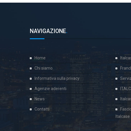
NAVIGAZIONE
.
Home
Italc
Chi siamo
Franc
Informativa sulla privacy
Servizi
Agenzie aderenti
ITAL
News
Italc
Contatti
Fasci
Italcase