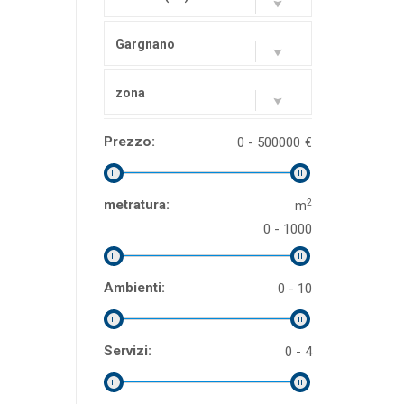
Gargnano
zona
Prezzo:
0 - 500000
€
2
metratura:
m
0 - 1000
Ambienti:
0 - 10
Servizi:
0 - 4