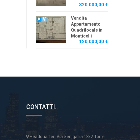
320.000,00 €
Vendita
A
V
Appartamento
Quadrilocale in
Monticelli
120.000,00 €
CONTATTI
.
Headquarter: Via Senigallia 18/2 Torre