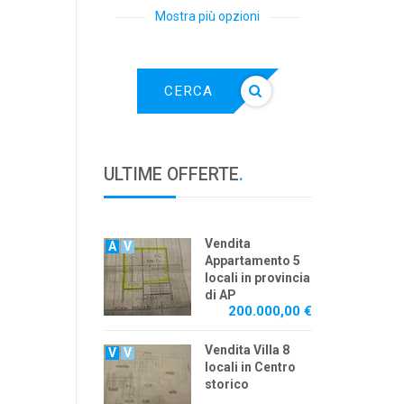
Mostra più opzioni
CERCA
ULTIME OFFERTE
.
Vendita
A
V
Appartamento 5
locali in provincia
di AP
200.000,00 €
Vendita Villa 8
V
V
locali in Centro
storico