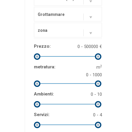
Grottammare
zona
Prezzo:
0 - 500000
€
2
metratura:
m
0 - 1000
Ambienti:
0 - 10
Servizi:
0 - 4