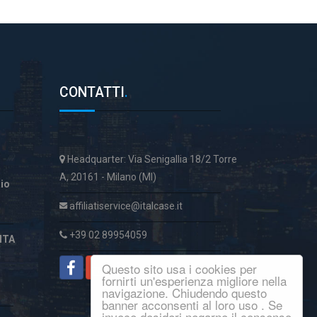
CONTATTI
.
Headquarter: Via Senigallia 18/2 Torre
A, 20161 - Milano (MI)
aio
affiliatiservice@italcase.it
+39 02 89954059
ITA
Questo sito usa i cookies per
fornirti un'esperienza migliore nella
navigazione. Chiudendo questo
banner acconsenti al loro uso . Se
invece desideri negarne il consenso