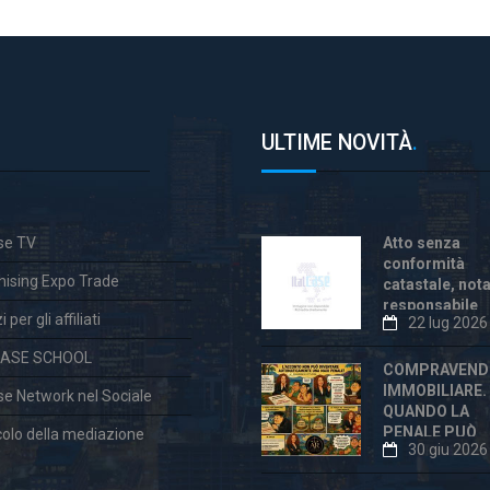
ULTIME NOVITÀ
.
ase TV
Atto senza
conformità
hising Expo Trade
catastale, not
responsabile
 per gli affiliati
22 lug 2026
anche dopo la
«correzione»
CASE SCHOOL
COMPRAVEND
IMMOBILIARE.
ase Network nel Sociale
QUANDO LA
PENALE PUÒ
colo della mediazione
30 giu 2026
ESSERE
ECCESSIVA E