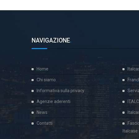
NAVIGAZIONE
.
Home
Italc
Chi siamo
Franc
Informativa sulla privacy
Servizi
Agenzie aderenti
ITAL
News
Italc
Contatti
Fasci
Italcase