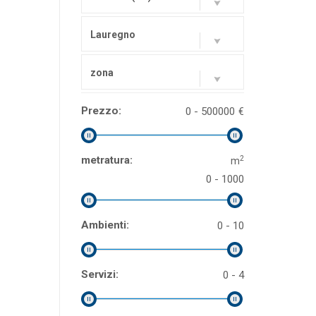
Lauregno
zona
Prezzo:
0 - 500000
€
2
metratura:
m
0 - 1000
Ambienti:
0 - 10
Servizi:
0 - 4