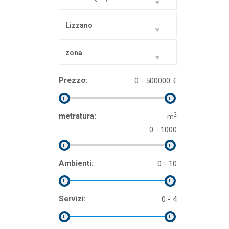
Lizzano
zona
Prezzo:
0 - 500000
€
2
metratura:
m
0 - 1000
Ambienti:
0 - 10
Servizi:
0 - 4