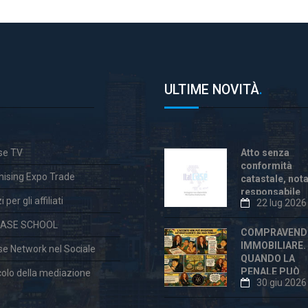
ULTIME NOVITÀ
.
ase TV
Atto senza
conformità
hising Expo Trade
catastale, not
responsabile
 per gli affiliati
22 lug 2026
anche dopo la
«correzione»
CASE SCHOOL
COMPRAVEND
IMMOBILIARE.
ase Network nel Sociale
QUANDO LA
PENALE PUÒ
colo della mediazione
30 giu 2026
ESSERE
ECCESSIVA E