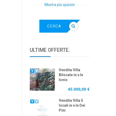
Mostra più opzioni
CERCA
ULTIME OFFERTE
.
Vendita Villa
V
V
Bilocale in v.le
Ionio
45.000,00 €
Vendita Villa 5
V
V
locali in v.le Dei
Pini