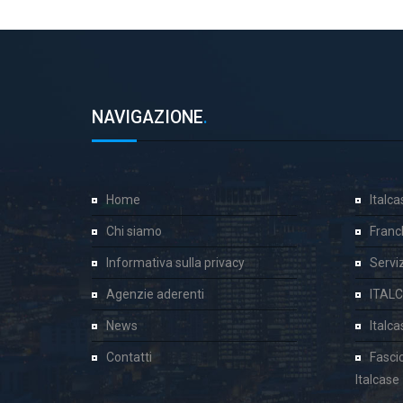
NAVIGAZIONE
.
Home
Italc
Chi siamo
Franc
Informativa sulla privacy
Servizi
Agenzie aderenti
ITAL
News
Italc
Contatti
Fasci
Italcase