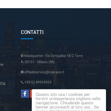
CONTATTI
.
Headquarter: Via Senigallia 18/2 Torre
A, 20161 - Milano (MI)
aio
affiliatiservice@italcase.it
+39 02 89954059
ITA
Questo sito usa i cookies per
fornirti un'esperienza migliore nella
navigazione. Chiudendo questo
banner acconsenti al loro uso . Se
invece desideri negarne il consenso