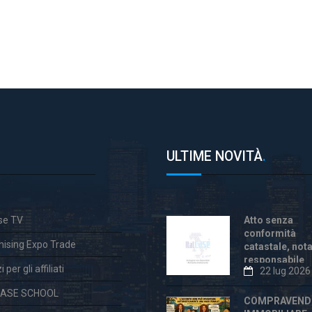
ULTIME NOVITÀ
.
ase TV
Atto senza
conformità
hising Expo Trade
catastale, not
responsabile
 per gli affiliati
22 lug 2026
anche dopo la
«correzione»
CASE SCHOOL
COMPRAVEND