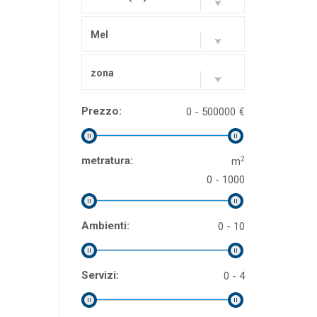
Mel
zona
Prezzo:
0 - 500000
€
2
metratura:
m
0 - 1000
Ambienti:
0 - 10
Servizi:
0 - 4