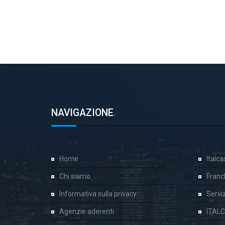
NAVIGAZIONE
.
Home
Italc
Chi siamo
Franc
Informativa sulla privacy
Servizi
Agenzie aderenti
ITAL