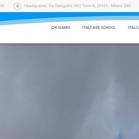
059
Headquarter: Via Senigallia 18/2 Torre A, 20161 - Milano (MI)
CHI SIAMO
ITALCASE SCHOOL
ITALC