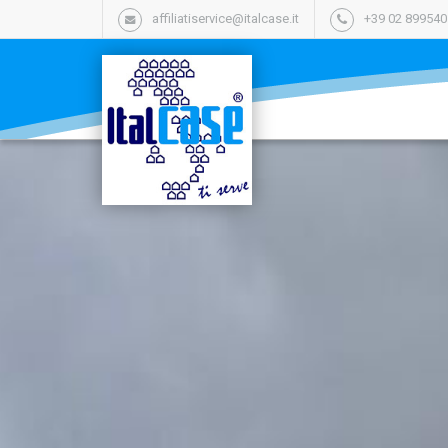
affiliatiservice@italcase.it
+39 02 89954