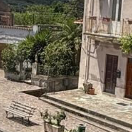













