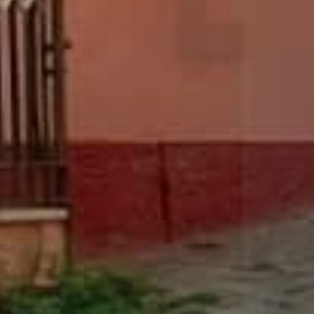












