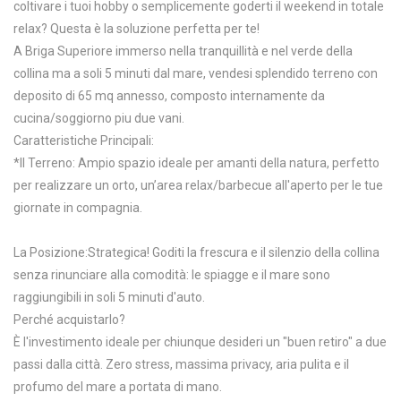
coltivare i tuoi hobby o semplicemente goderti il weekend in totale
relax? Questa è la soluzione perfetta per te!
A Briga Superiore immerso nella tranquillità e nel verde della
collina ma a soli 5 minuti dal mare, vendesi splendido terreno con
deposito di 65 mq annesso, composto internamente da
cucina/soggiorno piu due vani.
Caratteristiche Principali:
*Il Terreno: Ampio spazio ideale per amanti della natura, perfetto
per realizzare un orto, un’area relax/barbecue all'aperto per le tue
giornate in compagnia.
La Posizione:Strategica! Goditi la frescura e il silenzio della collina
senza rinunciare alla comodità: le spiagge e il mare sono
raggiungibili in soli 5 minuti d'auto.
Perché acquistarlo?
È l'investimento ideale per chiunque desideri un "buen retiro" a due
passi dalla città. Zero stress, massima privacy, aria pulita e il
profumo del mare a portata di mano.