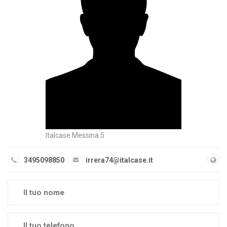
Italcase Messina 5
3495098850
irrera74@italcase.it