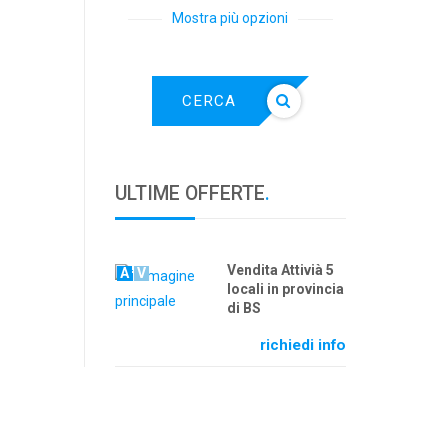
Mostra più opzioni
CERCA
ULTIME OFFERTE
.
Vendita Attivià 5
A
V
locali in provincia
di BS
richiedi info