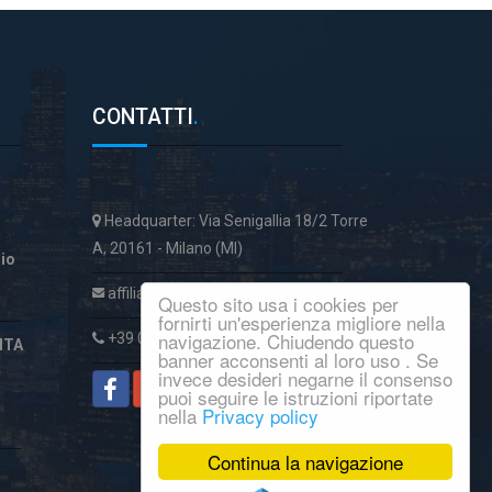
CONTATTI
.
Headquarter: Via Senigallia 18/2 Torre
A, 20161 - Milano (MI)
aio
affiliatiservice@italcase.it
Questo sito usa i cookies per
fornirti un'esperienza migliore nella
navigazione. Chiudendo questo
+39 02 89954059
ITA
banner acconsenti al loro uso . Se
invece desideri negarne il consenso
puoi seguire le istruzioni riportate
nella
Privacy policy
Continua la navigazione