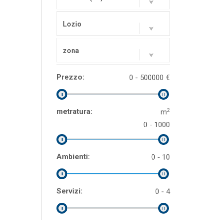
Lozio
zona
Prezzo:
0 - 500000
€
2
metratura:
m
0 - 1000
Ambienti:
0 - 10
Servizi:
0 - 4