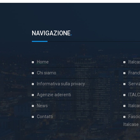
NAVIGAZIONE
.
Home
Italc
Chi siamo
Franc
Informativa sulla privacy
Servizi
Agenzie aderenti
ITAL
News
Italc
Contatti
Fasci
Italcase