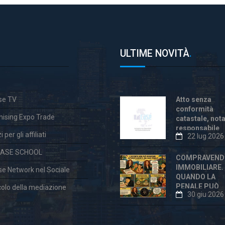
ULTIME NOVITÀ
.
ase TV
Atto senza
conformità
hising Expo Trade
catastale, not
responsabile
 per gli affiliati
22 lug 2026
anche dopo la
«correzione»
CASE SCHOOL
COMPRAVEND
IMMOBILIARE.
ase Network nel Sociale
QUANDO LA
PENALE PUÒ
colo della mediazione
30 giu 2026
ESSERE
ECCESSIVA E
DICHIARATA
VESSATORIA