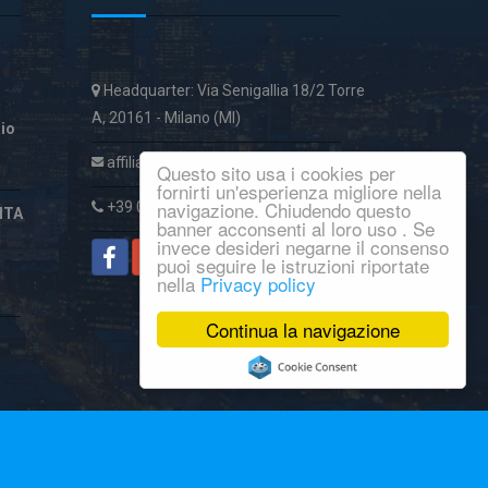
Headquarter: Via Senigallia 18/2 Torre
A, 20161 - Milano (MI)
aio
affiliatiservice@italcase.it
Questo sito usa i cookies per
fornirti un'esperienza migliore nella
navigazione. Chiudendo questo
+39 02 89954059
ITA
banner acconsenti al loro uso . Se
invece desideri negarne il consenso
puoi seguire le istruzioni riportate
nella
Privacy policy
Continua la navigazione
© Copyright 2016
Macroware
.