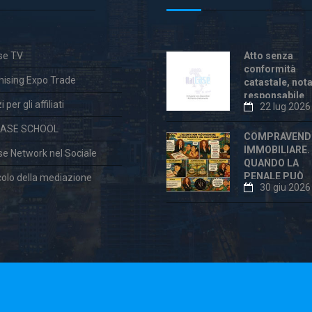
ase TV
Atto senza
conformità
hising Expo Trade
catastale, not
responsabile
 per gli affiliati
22 lug 2026
anche dopo la
«correzione»
CASE SCHOOL
COMPRAVEND
IMMOBILIARE.
ase Network nel Sociale
QUANDO LA
PENALE PUÒ
colo della mediazione
30 giu 2026
ESSERE
ECCESSIVA E
DICHIARATA
VESSATORIA
aw