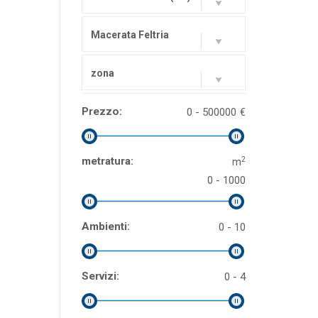
Macerata Feltria
zona
Prezzo:
0 - 500000
€
2
metratura:
m
0 - 1000
Ambienti:
0 - 10
Servizi:
0 - 4