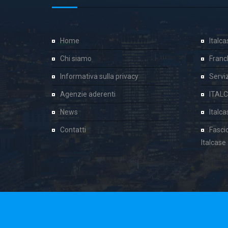
Home
Italc
Chi siamo
Franc
Informativa sulla privacy
Servizi
Agenzie aderenti
ITAL
News
Italc
Contatti
Fasci
Italcase
Cookie Consent plugin for the EU cookie l