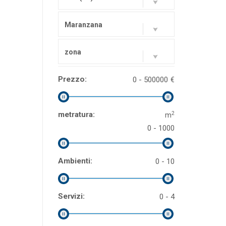
Maranzana
zona
Prezzo:
0 - 500000
€
2
metratura:
m
0 - 1000
Ambienti:
0 - 10
Servizi:
0 - 4