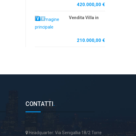
420.000,00 €
Vendita Villa in
V
V
210.000,00 €
CONTATTI
.
Headquarter: Via Senigallia 18/2 Torre