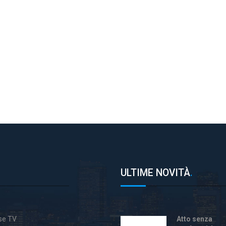
ULTIME NOVITÀ
.
ase TV
Atto senza