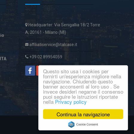
Headquarter: Via Senigallia 18/2 Torre
A, 20161 - Milano (MI)
aio
affiliatiservice@italcase.it
+39 02 89954059
ITA
Questo sito usa i cookies per
fornirti un'esperienza migliore nella
navigazione. Chiudendo questo
banner acconsenti al loro uso . Se
invece desideri negarne il consenso
puoi seguire le istruzioni riportate
nella
Privacy policy
Continua la navigazione
© Copyright 2016
Macroware
.