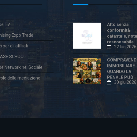
ase TV
Atto senza
conformità
hising Expo Trade
catastale, not
responsabile
 per gli affiliati
22 lug 2026
anche dopo la
«correzione»
CASE SCHOOL
COMPRAVEND
IMMOBILIARE.
ase Network nel Sociale
QUANDO LA
PENALE PUÒ
colo della mediazione
30 giu 2026
ESSERE
ECCESSIVA E
DICHIARATA
VESSATORIA
aw