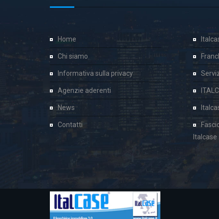
Home
Italc
Chi siamo
Franc
Informativa sulla privacy
Servizi
Agenzie aderenti
ITAL
News
Italc
Contatti
Fasci
Italcase
Cookie Consent plugin for the EU cookie l