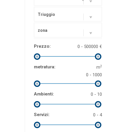
Triuggio
zona
Prezzo:
0 - 500000
€
2
metratura:
m
0 - 1000
Ambienti:
0 - 10
Servizi:
0 - 4