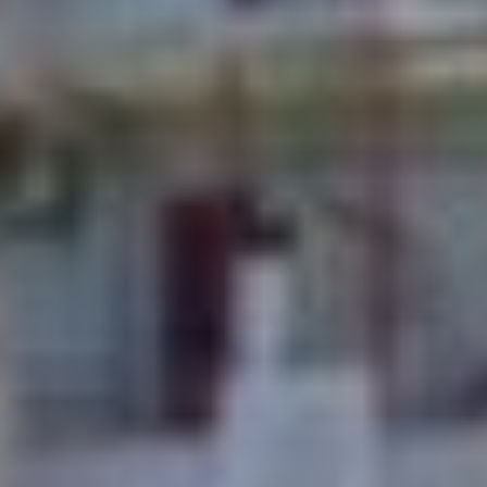

















