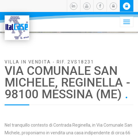
Camb
navig

VILLA IN VENDITA - RIF. 2VS18231
VIA COMUNALE SAN
MICHELE, REGINELLA -
98100 MESSINA (ME)
.
Nel tranquillo contesto di Contrada Reginella, in Via Comunale San
Michele, proponiamo in vendita una casa indipendente di circa 66