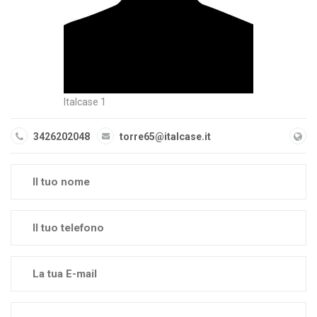
Italcase 1
3426202048
torre65@italcase.it