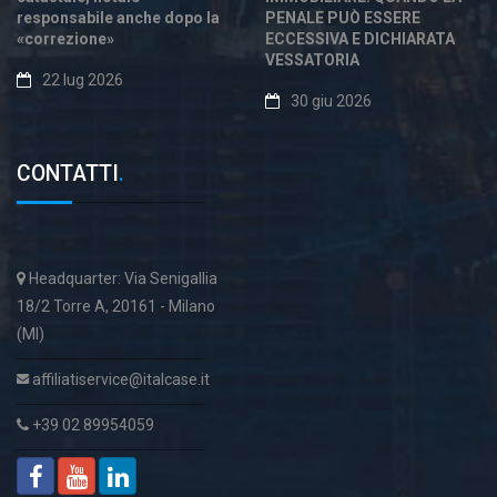
responsabile anche dopo la
PENALE PUÒ ESSERE
«correzione»
ECCESSIVA E DICHIARATA
VESSATORIA
22 lug 2026
30 giu 2026
CONTATTI
.
Headquarter: Via Senigallia
18/2 Torre A, 20161 - Milano
(MI)
affiliatiservice@italcase.it
+39 02 89954059