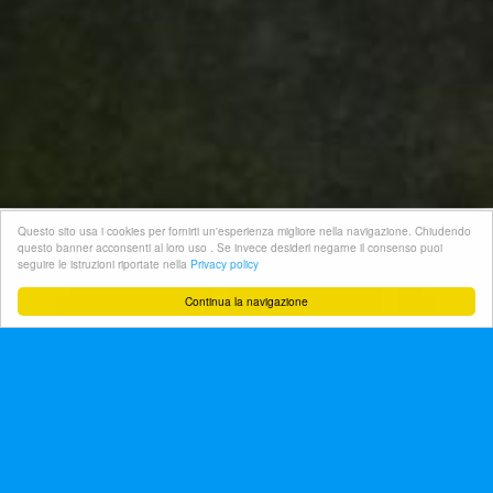
Questo sito usa i cookies per fornirti un'esperienza migliore nella navigazione. Chiudendo
questo banner acconsenti al loro uso . Se invece desideri negarne il consenso puoi
seguire le istruzioni riportate nella
Privacy policy


Continua la navigazione
VILLA IN VENDITA - RIF. 3VS18007
VIA GESU' E MARIA -