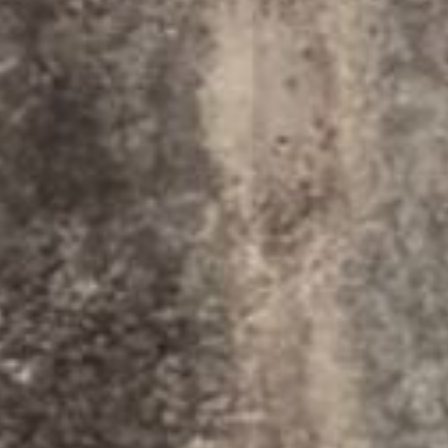















