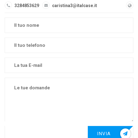
3284853629
caristina3@italcase.it
INVIA