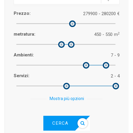
Prezzo:
279900 - 280200
€
2
metratura:
450 - 550
m
Ambienti:
7 - 9
Servizi:
2 - 4
Mostra più opzioni
CERCA